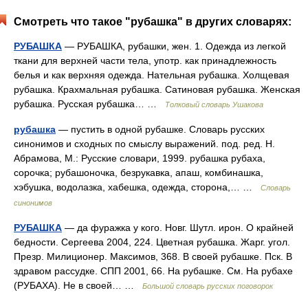
Смотреть что такое "рубашка" в других словарях:
РУБАШКА
— РУБАШКА, рубашки, жен. 1. Одежда из легкой
ткани для верхней части тела, употр. как принадлежность
белья и как верхняя одежда. Нательная рубашка. Холщевая
рубашка. Крахмальная рубашка. Сатиновая рубашка. Женская
рубашка. Русская рубашка… …
Толковый словарь Ушакова
рубашка
— пустить в одной рубашке. Словарь русских
синонимов и сходных по смыслу выражений. под. ред. Н.
Абрамова, М.: Русские словари, 1999. рубашка рубаха,
сорочка; рубашоночка, безрукавка, апаш, комбинашка,
хэбушка, водолазка, хабешка, одежда, сторона,… …
Словарь
синонимов
РУБАШКА
— да фуражка у кого. Новг. Шутл. ирон. О крайней
бедности. Сергеева 2004, 224. Цветная рубашка. Жарг. угол.
Презр. Милиционер. Максимов, 368. В своей рубашке. Пск. В
здравом рассудке. СПП 2001, 66. На рубашке. См. На рубахе
(РУБАХА). Не в своей… …
Большой словарь русских поговорок