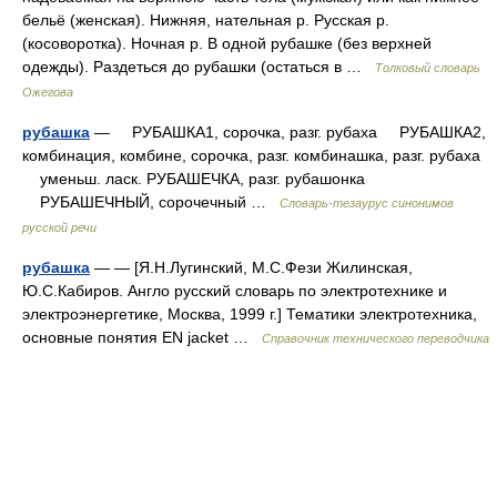
бельё (женская). Нижняя, нательная р. Русская р.
(косоворотка). Ночная р. В одной рубашке (без верхней
одежды). Раздеться до рубашки (остаться в …
Толковый словарь
Ожегова
рубашка
— РУБАШКА1, сорочка, разг. рубаха РУБАШКА2,
комбинация, комбине, сорочка, разг. комбинашка, разг. рубаха
уменьш. ласк. РУБАШЕЧКА, разг. рубашонка
РУБАШЕЧНЫЙ, сорочечный …
Словарь-тезаурус синонимов
русской речи
рубашка
— — [Я.Н.Лугинский, М.С.Фези Жилинская,
Ю.С.Кабиров. Англо русский словарь по электротехнике и
электроэнергетике, Москва, 1999 г.] Тематики электротехника,
основные понятия EN jacket …
Справочник технического переводчика