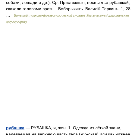
собаки, лошади и др.). Ср. Пристяжныя, посвѣтлѣе рубашкой,
скакали головами врозь... Боборыкинъ. Василій Теркинъ. 1, 28
…
Большой толково-фразеологический словарь Михельсона (оригинальная
орфография)
рубашка
— РУБАШКА, и, жен. 1. Одежда из лёгкой ткани,
надеваемая на верхнюю часть тела (мужская) или как нижнее