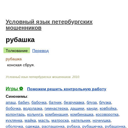
Условный язык петербургских
мошенников
рубашка
Толкование
Перевод
рубашка
конская сбруя.
Условный язык петербургских мошенников
.
2010
.
Игры ⚽
Поможем решить контрольную работу
Синонимы
:
апаш
,
бабич
,
бабочка
,
батник
,
безрукавка
,
блуза
,
блузка
,
бобочка
,
водолазка
,
гимнастерка
,
дашики
,
канди
,
ковбойка
,
колонтарь
,
кольчуга
,
комбинация
,
комбинашка
,
косоворотка
,
кухлянка
,
майка
,
масть
,
матроска
,
нательник
,
ночнушка
,
оболочка
,
одежда
,
распашонка
,
рубаха
,
рубашечка
,
рубашонка
,