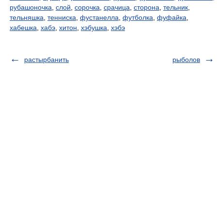
рубашоночка
,
слой
,
сорочка
,
срачица
,
сторона
,
тельник
,
тельняшка
,
тенниска
,
фустанелла
,
футболка
,
фуфайка
,
хабешка
,
хабэ
,
хитон
,
хэбушка
,
хэбэ
растырбанить
рыболов